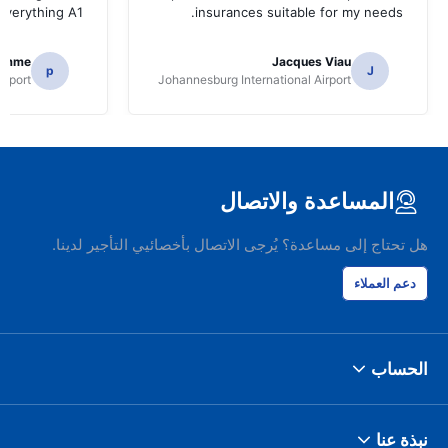
.Everything A1
insurances suitable for my needs.
homme
Jacques Viau
p
J
irport
Johannesburg International Airport
المساعدة والاتصال
هل تحتاج إلى مساعدة؟ يُرجى الاتصال بأخصائيي التأجير لدينا.
دعم العملاء
الحساب
نبذة عنا