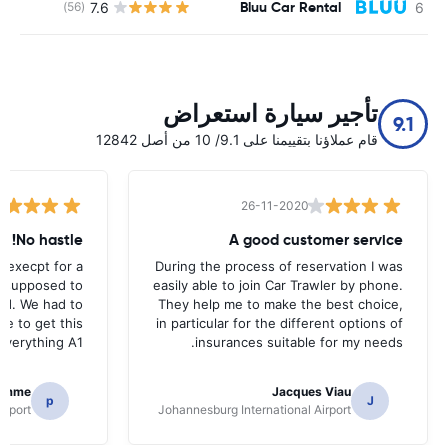
Bluu Car Rental
7.6
(56)
ل
تأجير سيارة استعراض
9.1
قام عملاؤنا بتقييمنا على 9.1/ 10 من أصل 12842
26-11-2020
No hastle!
A good customer service
 execpt for a
During the process of reservation I was
as supposed to
easily able to join Car Trawler by phone.
nd. We had to
They help me to make the best choice,
ce to get this
in particular for the different options of
.Everything A1
insurances suitable for my needs.
homme
Jacques Viau
p
J
irport
Johannesburg International Airport