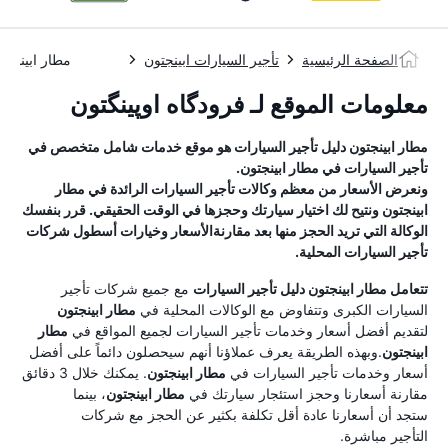
الصفحة الرئيسية
تأجير السيارات ابينجتون
مطار ابينجتو
معلومات الموقع لـ فرودگاه اوپینگتون
مطار ابينجتون
دليل تأجير السيارات
هو موقع خدمات شامل متخصص في
تأجير السيارات في
مطار ابينجتون
.
ونعرض الأسعار من معظم وكالات تأجير السيارات الرائدة في
مطار
ابينجتون
ونتيح لك اختيار سيارتك وحجزها في الوقت الحقيقي. قرر بنفسك
الوكالة التي تريد الحجز منها بعد مقارنةالأسعار وخيارات أسطول شركات
تأجير السيارات المحلية.
تتعامل
مطار ابينجتون
دليل تأجير السيارات
مع جميع شركات تأجير
السيارات الكبرى وتتفاوض مع الوكالات المحلية في
مطار ابينجتون
لتقديم أفضل أسعار وخدمات تأجير السيارات لجميع المواقع في
مطار
ابينجتون
.وبهذه الطريقة يعرف عملاؤنا أنهم سيحصلون دائماً على أفضل
أسعار وخدمات تأجير السيارات في
مطار ابينجتون
. يمكنك خلال 3 دقائق
مقارنة أسعارنا وحجز استئجار سيارتك في
مطار ابينجتون
، بينما
ستجد أن أسعارنا عادة أقل تكلفة بكثير عن الحجز مع شركات
التأجير مباشرة.