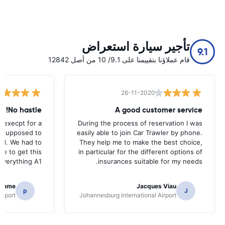
تأجير سيارة استعراض
9.1
قام عملاؤنا بتقييمنا على 9.1/ 10 من أصل 12842
26-11-2020
No hastle!
A good customer service
 execpt for a
During the process of reservation I was
as supposed to
easily able to join Car Trawler by phone.
nd. We had to
They help me to make the best choice,
ce to get this
in particular for the different options of
.Everything A1
insurances suitable for my needs.
homme
Jacques Viau
p
J
irport
Johannesburg International Airport