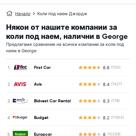
Начало
Коли под наем Джордж
Някои от нашите компании за
коли под наем, налични в George
Предлагаме сравнение на всички компании за коли под
наем в George:
First Car
8.8
(700)
Avis
8.4
(7427)
Bidvest Car Rental
8.3
(178)
Н
Budget
8.2
(11503)
Europcar
8
(10239)