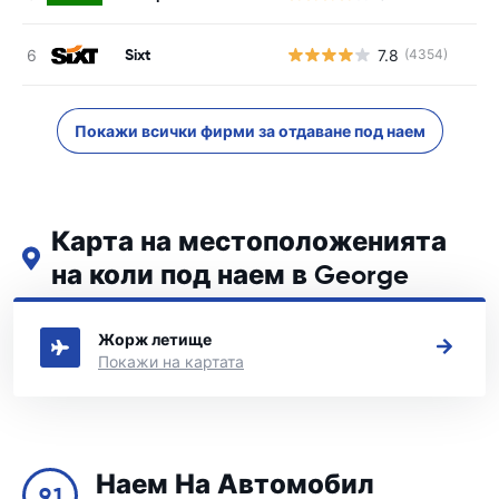
Sixt
7.8
(4354)
Покажи всички фирми за отдаване под наем
Карта на местоположенията
на коли под наем в George
Вижте нашите основни места за коли под наем в George
Жорж летище
Покажи на картата
Наем На Автомобил
9.1