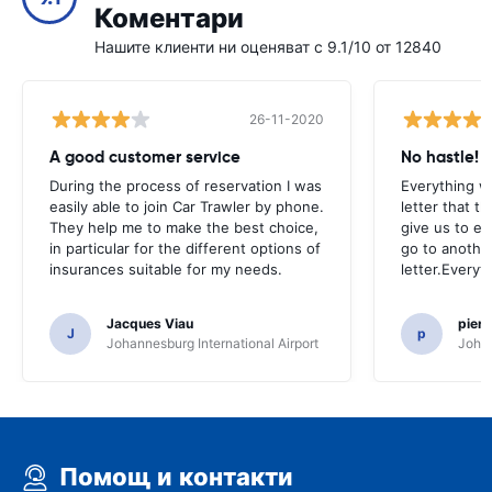
Коментари
Нашите клиенти ни оценяват с 9.1/10 от 12840
26-11-2020
A good customer service
No hastle!
During the process of reservation I was
Everything w
easily able to join Car Trawler by phone.
letter that t
They help me to make the best choice,
give us to e
in particular for the different options of
go to another
insurances suitable for my needs.
letter.Everyt
Jacques Viau
pier
J
p
Johannesburg International Airport
Johan
Помощ и контакти