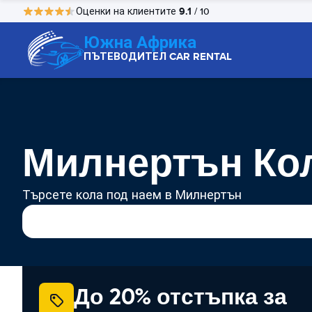
9.1
Оценки на клиентите
/ 10
Южна Африка
ПЪТЕВОДИТЕЛ CAR RENTAL
Милнертън Кол
Търсете кола под наем в Милнертън
До 20% отстъпка за