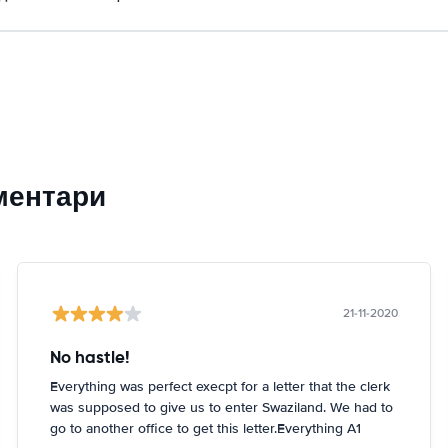
ментари
21-11-2020
No hastle!
Everything was perfect execpt for a letter that the clerk
was supposed to give us to enter Swaziland. We had to
go to another office to get this letter.Everything A1