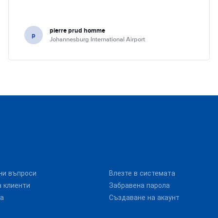
pierre prud homme
p
Johannesburg International Airport
ни въпроси
Влезте в системата
 клиенти
Забравена парола
та
Създаване на акаунт