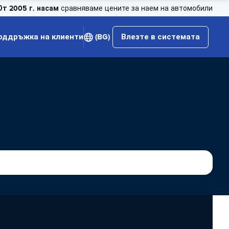
От 2005 г. насам
сравняваме цените за наем на автомобили
оддръжка на клиенти
(BG)
Влезте в системата