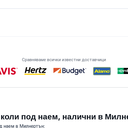
Сравняваме всички известни доставчици
 коли под наем, налични в Мил
д наем в Милнертън: