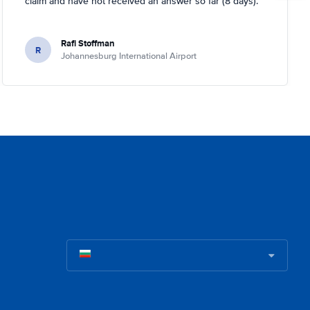
claim and have not received an answer so far (8 days).
Rafi Stoffman
R
Johannesburg International Airport