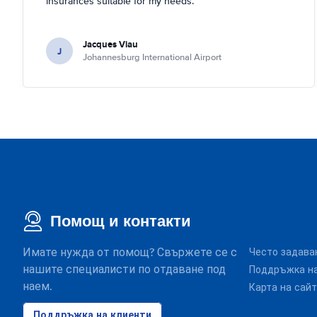
insurances suitable for my needs.
Jacques Viau
J
Johannesburg International Airport
Помощ и контакти
Имате нужда от помощ? Свържете се с
Често задава
нашите специалисти по отдаване под
Поддръжка на
наем.
Карта на сай
Поддръжка на клиенти