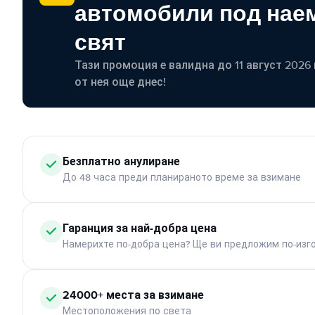
автомобили под наем
свят
Тази промоция е валидна до 11 август 2026 г
от нея още днес!
Безплатно анулиране
До 48 часа преди планираното време за взимане
Гаранция за най-добра цена
Намерихте по-добра цена? Ще ви предложим по-изг
24000+ места за взимане
Местоположения по света