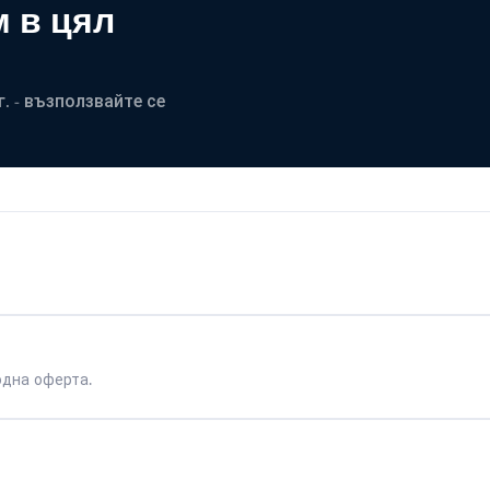
 в цял
. - възползвайте се
одна оферта.