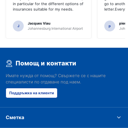
in particular for the different options of
go to another
insurances suitable for my needs.
letter.Everyt
Jacques Viau
pier
J
p
Johannesburg International Airport
Johan
Помощ и контакти
Имате нужда от помощ? Свържете се с нашите
специалисти по отдаване под наем.
Поддръжка на клиенти
Сметка