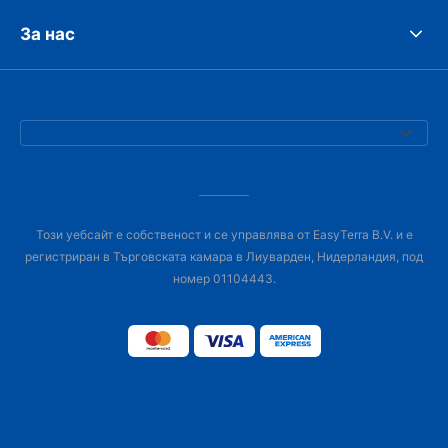
За нас
Този уебсайт е собственост и се управлява от EasyTerra B.V. и е
регистриран в Търговската камара в Лиуварден, Нидерландия, под
номер 01104443.