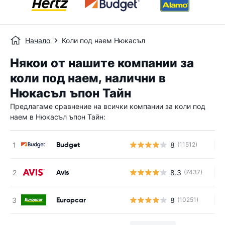
Начало
Коли под наем Нюкасъл
Някои от нашите компании за
коли под наем, налични в
Нюкасъл ъпон Тайн
Предлагаме сравнение на всички компании за коли под
наем в Нюкасъл ъпон Тайн:
Budget
8
(11512)
Н
Avis
8.3
(7437)
Н
Europcar
8
(10251)
Н