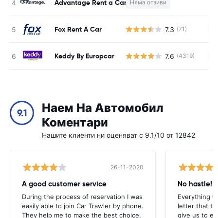
Advantage Rent a Car
Няма отзиви
Н
Fox Rent A Car
7.3
(71)
Н
Keddy By Europcar
7.6
(4319)
Н
Наем На Автомобил
9.1
Коментари
Нашите клиенти ни оценяват с 9.1/10 от 12842
26-11-2020
A good customer service
No hastle!
During the process of reservation I was
Everything w
easily able to join Car Trawler by phone.
letter that t
They help me to make the best choice,
give us to e