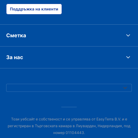
Поддръжка на клиенти
Сметка
За нас
Този уебсайт е собственост и се управлява от EasyTerra B.V. и е
регистриран в Търговската камара в Лиуварден, Нидерландия, под
номер 01104443.