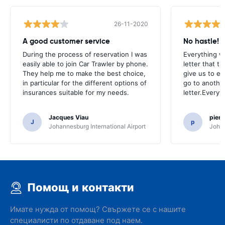
26-11-2020
A good customer service
No hastle!
During the process of reservation I was
Everything w
easily able to join Car Trawler by phone.
letter that t
They help me to make the best choice,
give us to e
in particular for the different options of
go to another
insurances suitable for my needs.
letter.Everyt
Jacques Viau
pier
J
p
Johannesburg International Airport
Johan
Помощ и контакти
Имате нужда от помощ? Свържете се с нашите
специалисти по отдаване под наем.