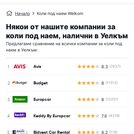
Начало
Коли под наем Welkom
Някои от нашите компании за
коли под наем, налични в Уелкъм
Предлагаме сравнение на всички компании за коли под
наем в Уелкъм:
Avis
8.3
(7437)
Н
Budget
8
(11512)
Н
Europcar
8
(10251)
Н
Keddy By Europcar
7.6
(4319)
Н
Bidvest Car Rental
8.2
(178)
Н