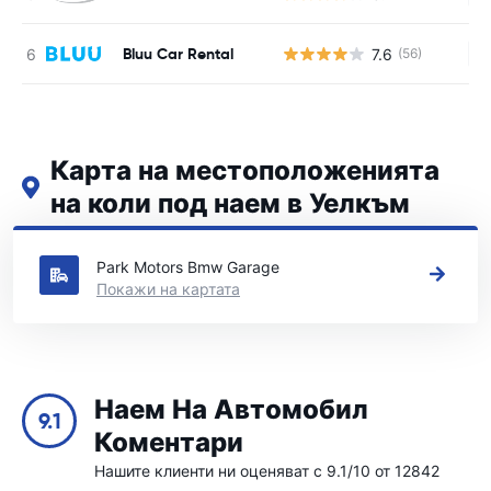
Bluu Car Rental
7.6
(56)
Н
Карта на местоположенията
на коли под наем в Уелкъм
Вижте нашите основни места за коли под наем в Уелкъм
Park Motors Bmw Garage
Покажи на картата
Наем На Автомобил
9.1
Коментари
Нашите клиенти ни оценяват с 9.1/10 от 12842