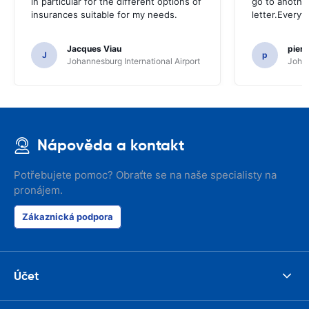
in particular for the different options of
go to another
insurances suitable for my needs.
letter.Everyt
Jacques Viau
pier
J
p
Johannesburg International Airport
Johan
Nápověda a kontakt
Potřebujete pomoc? Obraťte se na naše specialisty na
pronájem.
Zákaznická podpora
Účet