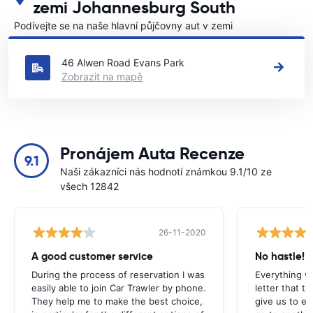
zemi Johannesburg South
Podívejte se na naše hlavní půjčovny aut v zemi
Johannesburg South
46 Alwen Road Evans Park
Zobrazit na mapě
Pronájem Auta Recenze
9.1
Naši zákazníci nás hodnotí známkou 9.1/10 ze
všech 12842
26-11-2020
A good customer service
No hastle!
During the process of reservation I was
Everything w
easily able to join Car Trawler by phone.
letter that t
They help me to make the best choice,
give us to e