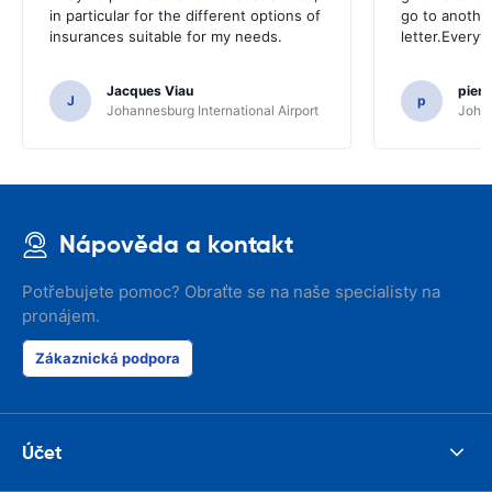
in particular for the different options of
go to another
insurances suitable for my needs.
letter.Everyt
Jacques Viau
pier
J
p
Johannesburg International Airport
Johan
Nápověda a kontakt
Potřebujete pomoc? Obraťte se na naše specialisty na
pronájem.
Zákaznická podpora
Účet