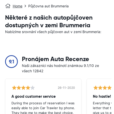
Home
Půjčovna aut Brummeria
Některé z našich autopůjčoven
dostupných v zemi Brummeria
Nabízíme srovnání všech půjčoven aut v zemi Brummeria:
Pronájem Auta Recenze
9.1
Naši zákazníci nás hodnotí známkou 9.1/10 ze
všech 12842
26-11-2020
A good customer service
No hastle!
During the process of reservation I was
Everything w
easily able to join Car Trawler by phone.
letter that t
They help me to make the best choice,
give us to e