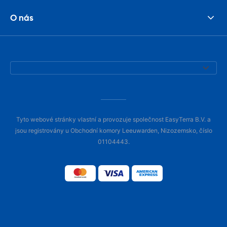
O nás
Tyto webové stránky vlastní a provozuje společnost EasyTerra B.V. a
jsou registrovány u Obchodní komory Leeuwarden, Nizozemsko, číslo
01104443.