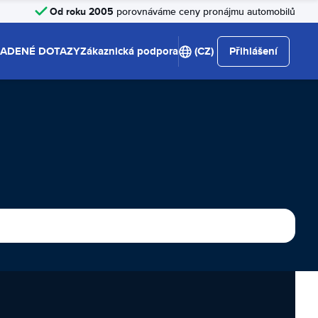
Od roku 2005
porovnáváme ceny pronájmu automobilů
LADENÉ DOTAZY
Zákaznická podpora
(CZ)
Přihlášení