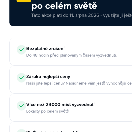
po celém světě
Tato akce platí do 11. srpna 2026 - využijte ji ješ
Bezplatné zrušení
Do 48 hodin před plánovaným časem vyzvednutí.
Záruka nejlepší ceny
Našli jste lepší cenu? Nabídneme vám ještě výhodnější ce
Více než 24000 míst vyzvednutí
Lokality po celém světě