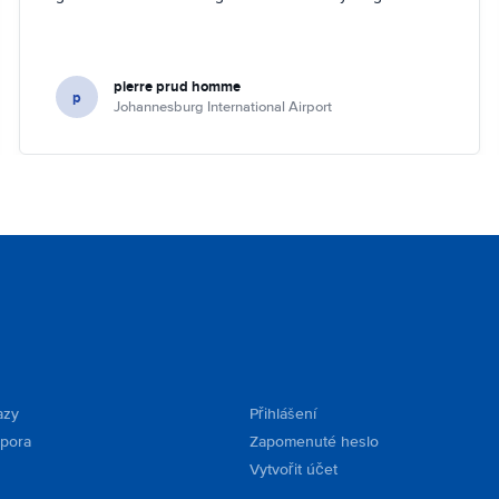
pierre prud homme
p
Johannesburg International Airport
azy
Přihlášení
dpora
Zapomenuté heslo
Vytvořit účet