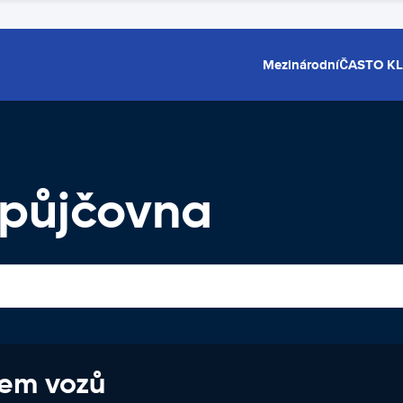
Mezinárodní
ČASTO K
opůjčovna
jem vozů