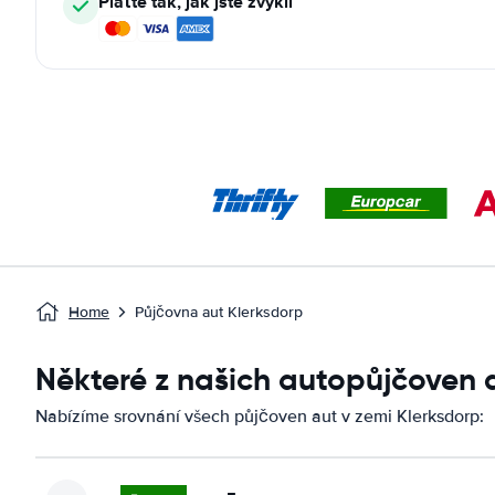
Plaťte tak, jak jste zvyklí
Home
Půjčovna aut Klerksdorp
Některé z našich autopůjčoven 
Nabízíme srovnání všech půjčoven aut v zemi Klerksdorp: