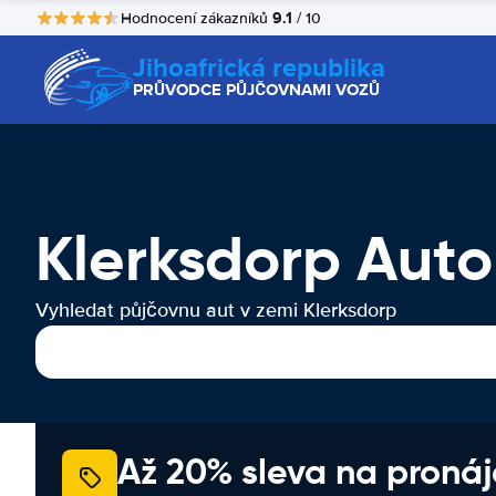
9.1
Hodnocení zákazníků
/ 10
Jihoafrická republika
PRŮVODCE PŮJČOVNAMI VOZŮ
Klerksdorp Aut
Vyhledat půjčovnu aut v zemi Klerksdorp
Až 20% sleva na proná