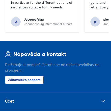
in particular for the different options of
go to another
insurances suitable for my needs.
letter.Everyt
Jacques Viau
pier
J
p
Johannesburg International Airport
Johan
Nápověda a kontakt
Potřebujete pomoc? Obraťte se na naše specialisty na
pronájem.
Zákaznická podpora
Účet