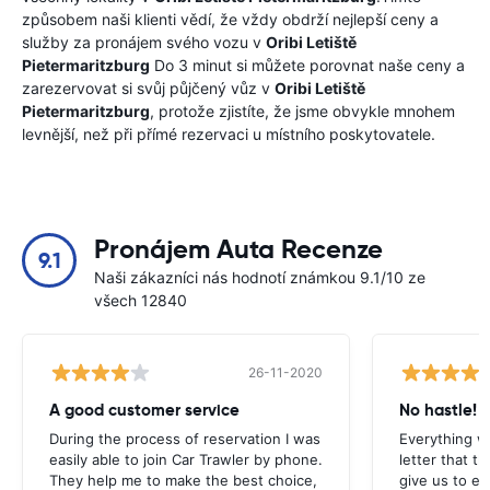
způsobem naši klienti vědí, že vždy obdrží nejlepší ceny a
služby za pronájem svého vozu v
Oribi Letiště
Pietermaritzburg
Do 3 minut si můžete porovnat naše ceny a
zarezervovat si svůj půjčený vůz v
Oribi Letiště
Pietermaritzburg
, protože zjistíte, že jsme obvykle mnohem
levnější, než při přímé rezervaci u místního poskytovatele.
Pronájem Auta Recenze
9.1
Naši zákazníci nás hodnotí známkou 9.1/10 ze
všech 12840
26-11-2020
A good customer service
No hastle!
During the process of reservation I was
Everything w
easily able to join Car Trawler by phone.
letter that t
They help me to make the best choice,
give us to e