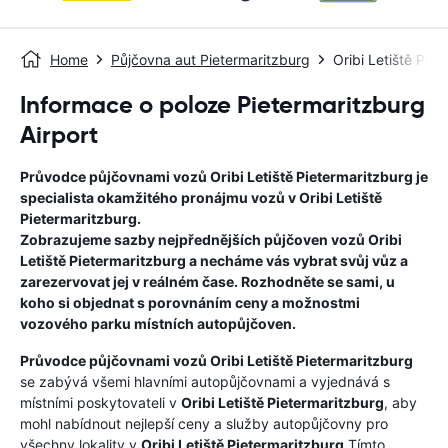
Home
Půjčovna aut Pietermaritzburg
Oribi Letiště Pie
Informace o poloze Pietermaritzburg
Airport
Průvodce půjčovnami vozů
Oribi Letiště Pietermaritzburg
je
specialista okamžitého pronájmu vozů v
Oribi Letiště
Pietermaritzburg
.
Zobrazujeme sazby nejpřednějších půjčoven vozů
Oribi
Letiště Pietermaritzburg
a necháme vás vybrat svůj vůz a
zarezervovat jej v reálném čase. Rozhodněte se sami, u
koho si objednat s porovnáním ceny a možnostmi
vozového parku místních autopůjčoven.
Průvodce půjčovnami vozů
Oribi Letiště Pietermaritzburg
se zabývá všemi hlavními autopůjčovnami a vyjednává s
místními poskytovateli v
Oribi Letiště Pietermaritzburg
, aby
mohl nabídnout nejlepší ceny a služby autopůjčovny pro
všechny lokality v
Oribi Letiště Pietermaritzburg
.Tímto