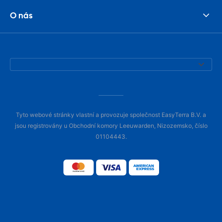
O nás
Tyto webové stránky vlastní a provozuje společnost EasyTerra B.V. a
jsou registrovány u Obchodní komory Leeuwarden, Nizozemsko, číslo
01104443.