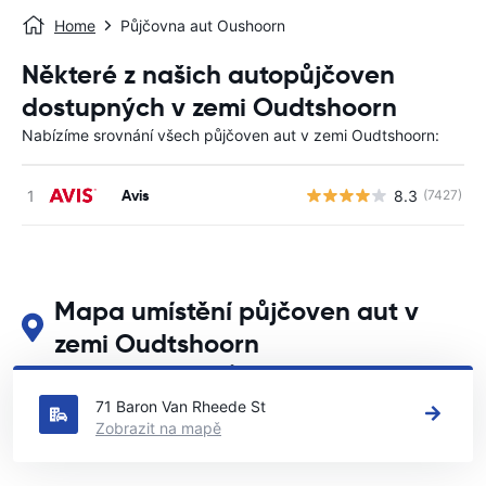
Home
Půjčovna aut Oushoorn
Některé z našich autopůjčoven
dostupných v zemi Oudtshoorn
Nabízíme srovnání všech půjčoven aut v zemi Oudtshoorn:
Avis
8.3
(7427)
Mapa umístění půjčoven aut v
zemi Oudtshoorn
Podívejte se na naše hlavní půjčovny aut v zemi Oudtshoorn
71 Baron Van Rheede St
Zobrazit na mapě