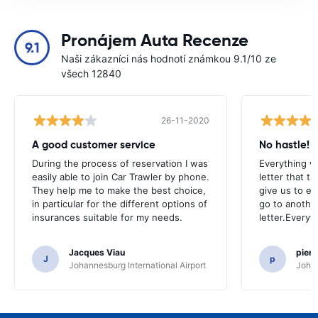
Pronájem Auta Recenze
9.1
Naši zákazníci nás hodnotí známkou 9.1/10 ze
všech 12840
26-11-2020
A good customer service
No hastle!
During the process of reservation I was
Everything w
easily able to join Car Trawler by phone.
letter that t
They help me to make the best choice,
give us to e
in particular for the different options of
go to another
insurances suitable for my needs.
letter.Everyt
Jacques Viau
pier
J
p
Johannesburg International Airport
Johan