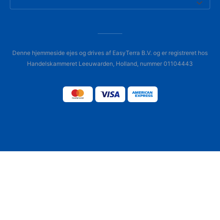
Denne hjemmeside ejes og drives af EasyTerra B.V. og er registreret hos
Handelskammeret Leeuwarden, Holland, nummer 01104443