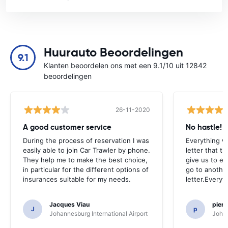
Huurauto Beoordelingen
9.1
Klanten beoordelen ons met een 9.1/10 uit 12842
beoordelingen
26-11-2020
A good customer service
No hastle!
During the process of reservation I was
Everything w
easily able to join Car Trawler by phone.
letter that t
They help me to make the best choice,
give us to e
in particular for the different options of
go to another
insurances suitable for my needs.
letter.Everyt
Jacques Viau
pier
J
p
Johannesburg International Airport
Johan