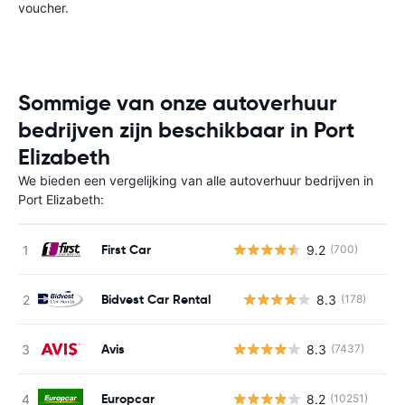
voucher.
Sommige van onze autoverhuur
bedrijven zijn beschikbaar in Port
Elizabeth
We bieden een vergelijking van alle autoverhuur bedrijven in
Port Elizabeth:
First Car
9.2
(700)
Bidvest Car Rental
8.3
(178)
G
Avis
8.3
(7437)
Europcar
8.2
(10251)