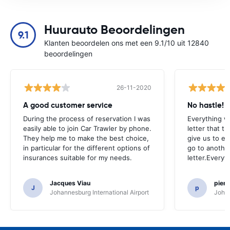
Huurauto Beoordelingen
9.1
Klanten beoordelen ons met een 9.1/10 uit 12840
beoordelingen
26-11-2020
A good customer service
No hastle!
During the process of reservation I was
Everything w
easily able to join Car Trawler by phone.
letter that t
They help me to make the best choice,
give us to e
in particular for the different options of
go to another
insurances suitable for my needs.
letter.Everyt
Jacques Viau
pier
J
p
Johannesburg International Airport
Johan