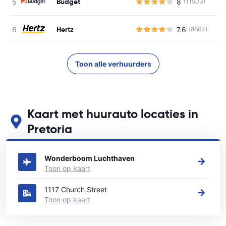
Budget
8
(11503)
G
Hertz
7.6
(8807)
G
Toon alle verhuurders
Kaart met huurauto locaties in
Pretoria
Zie onze belangrijkste autoverhuur locaties in Pretoria
Wonderboom Luchthaven
Toon op kaart
1117 Church Street
Toon op kaart