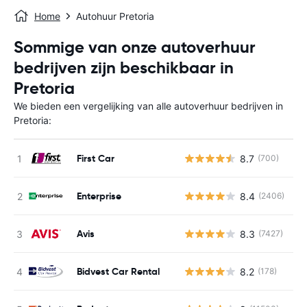
Home
Autohuur Pretoria
Sommige van onze autoverhuur
bedrijven zijn beschikbaar in
Pretoria
We bieden een vergelijking van alle autoverhuur bedrijven in
Pretoria:
First Car
8.7
(700)
G
Enterprise
8.4
(2406)
G
Avis
8.3
(7427)
G
Bidvest Car Rental
8.2
(178)
G