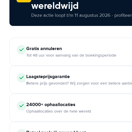
wereldwijd
Deze actie loopt t/m 11 augustus 2026 - profite
Gratis annuleren
Tot 48 uur voor aanvang van de boekingsperiode
Laagsteprijsgarantie
Betere prijs gevonden? Wij zorgen voor een betere aanb
24000+ ophaallocaties
Ophaallocaties over de hele wereld