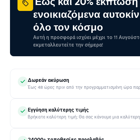
Έως και 20% έκπτωση
ενοικιαζόμενα αυτοκίν
όλο τον κόσμο
Αυτή η προσφορά ισχύει μέχρι το 11 Αυγούστ
εκμεταλλευτείτε την σήμερα!
Δωρεάν ακύρωση
Έως 48 ώρες πριν από την προγραμματισμένη ώρα πα
Εγγύηση καλύτερης τιμής
Βρήκατε καλύτερη τιμή; Θα σας κάνουμε μια καλύτερ
24000+ τοποθεσίες παραλαβής