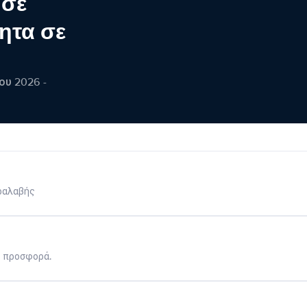
 σε
ητα σε
ου 2026 -
ραλαβής
η προσφορά.