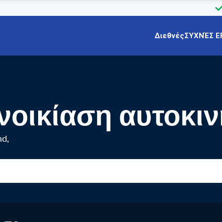
Διεθνές
ΣΥΧΝΈΣ Ε
Ενοικίαση αυτοκι
nd,