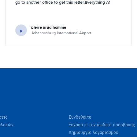
go to another office to get this letter.Everything A1
pierre prud homme
p
Johannesburg International Airport
σεις
Συνδεθείτε
ελατών
Ξεχάσατε τον κωδικό πρόσβασης
Δημιουργία λογαριασμού