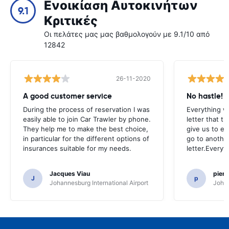
Ενοικίαση Αυτοκινήτων
9.1
Κριτικές
Οι πελάτες μας μας βαθμολογούν με 9.1/10 από
12842
26-11-2020
A good customer service
No hastle!
During the process of reservation I was
Everything w
easily able to join Car Trawler by phone.
letter that t
They help me to make the best choice,
give us to e
in particular for the different options of
go to another
insurances suitable for my needs.
letter.Everyt
Jacques Viau
pier
J
p
Johannesburg International Airport
Johan