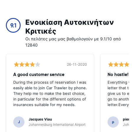
Ενοικίαση Αυτοκινήτων
9.1
Κριτικές
Οι πελάτες μας μας βαθμολογούν με 9.1/10 από
12840
26-11-2020
A good customer service
No hastle!
During the process of reservation I was
Everything w
easily able to join Car Trawler by phone.
letter that t
They help me to make the best choice,
give us to e
in particular for the different options of
go to another
insurances suitable for my needs.
letter.Everyt
Jacques Viau
pier
J
p
Johannesburg International Airport
Johan