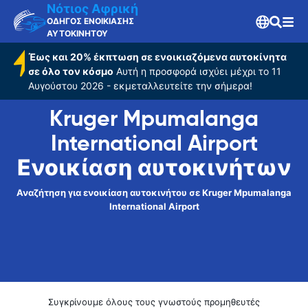
Airport
Νότιος Αφρική
ΟΔΗΓΟΣ ΕΝΟΙΚΙΑΣΗΣ
ΑΥΤΟΚΙΝΗΤΟΥ
Έως και 20% έκπτωση σε ενοικιαζόμενα αυτοκίνητα
σε όλο τον κόσμο
Αυτή η προσφορά ισχύει μέχρι το 11
Αυγούστου 2026 - εκμεταλλευτείτε την σήμερα!
Kruger Mpumalanga
International Airport
Ενοικίαση αυτοκινήτων
Αναζήτηση για ενοικίαση αυτοκινήτου σε Kruger Mpumalanga
International Airport
Συγκρίνουμε όλους τους γνωστούς προμηθευτές