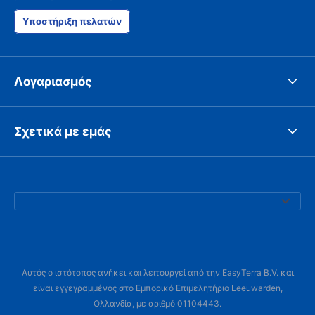
Υποστήριξη πελατών
Λογαριασμός
Σχετικά με εμάς
Αυτός ο ιστότοπος ανήκει και λειτουργεί από την EasyTerra B.V. και
είναι εγγεγραμμένος στο Εμπορικό Επιμελητήριο Leeuwarden,
Ολλανδία, με αριθμό 01104443.