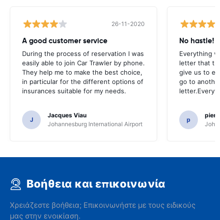
26-11-2020
A good customer service
No hastle!
During the process of reservation I was
Everything w
easily able to join Car Trawler by phone.
letter that t
They help me to make the best choice,
give us to e
in particular for the different options of
go to another
insurances suitable for my needs.
letter.Everyt
Jacques Viau
pier
J
p
Johannesburg International Airport
Johan
Βοήθεια και επικοινωνία
Χρειάζεστε βοήθεια; Επικοινωνήστε με τους ειδικούς
μας στην ενοικίαση.