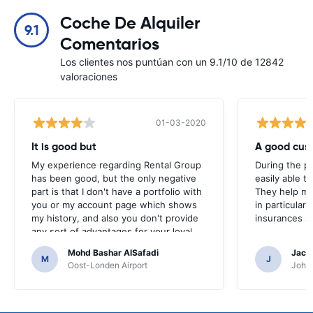
Coche De Alquiler
9.1
Comentarios
Los clientes nos puntúan con un 9.1/10 de 12842
valoraciones
01-03-2020
It is good but
A good cus
My experience regarding Rental Group
During the pr
has been good, but the only negative
easily able t
part is that I don't have a portfolio with
They help me
you or my account page which shows
in particular 
my history, and also you don't provide
insurances s
any sort of advantages for your loyal
customers.
Mohd Bashar AlSafadi
Jacq
M
J
Oost-Londen Airport
Johan