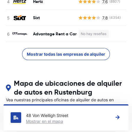
Hertz
7.6
(8807)
N
Sixt
7.8
(4354)
N
Advantage Rent a Car
No hay reseñas
N
Mostrar todas las empresas de alquiler
Mapa de ubicaciones de alquiler
de autos en Rustenburg
Vea nuestras principales oficinas de alquiler de autos en
Rustenburg
48 Von Wielligh Street
Mostrar en el mapa