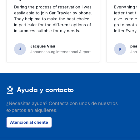
During the process of reservation I was
Everything w
easily able to join Car Trawler by phone.
letter that t
They help me to make the best choice,
give us to e
in particular for the different options of
go to another
insurances suitable for my needs.
letter.Everyt
Jacques Viau
pier
J
p
Johannesburg International Airport
Johan
Ayuda y contacto
¿Necesitas ayuda? Contacta con unos de nuestros
expertos en alquileres.
Atención al cliente