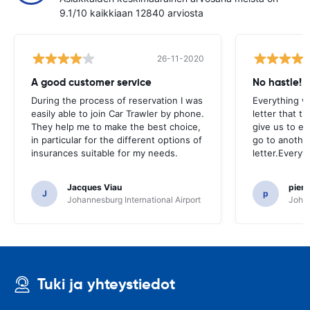
9.1/10 kaikkiaan 12840 arviosta
26-11-2020
A good customer service
No hastle!
During the process of reservation I was
Everything w
easily able to join Car Trawler by phone.
letter that t
They help me to make the best choice,
give us to e
in particular for the different options of
go to another
insurances suitable for my needs.
letter.Everyt
Jacques Viau
pier
J
p
Johannesburg International Airport
Johan
Tuki ja yhteystiedot