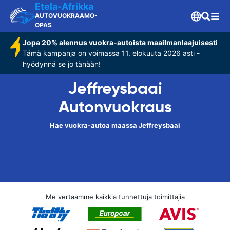
Etela-Afrikka
AUTOVUOKRAAMO-
OPAS
Jopa 20% alennus vuokra-autoista maailmanlaajuisesti
Tämä kampanja on voimassa 11. elokuuta 2026 asti -
hyödynnä se jo tänään!
Jeffreysbaai
Autonvuokraus
Hae vuokra-autoa maassa Jeffreysbaai
Me vertaamme kaikkia tunnettuja toimittajia