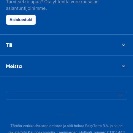
Tarvitsetko apua? Ota yhteyttä vuokrausalan
asiantuntijoihimme.
Asiakastuki
Tili
Meistä
Tämän verkkosivuston omistaa ja sitä hoitaa EasyTerra B.V. ja se on
rekisteröity Kauppakamariin, Leeuwarden, Hollanti, numero 01104443