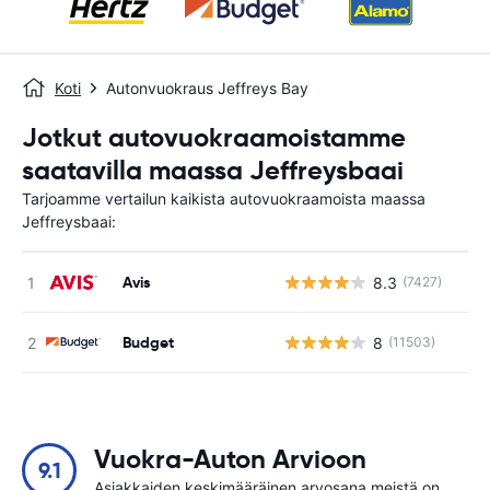
Koti
Autonvuokraus Jeffreys Bay
Jotkut autovuokraamoistamme
saatavilla maassa Jeffreysbaai
Tarjoamme vertailun kaikista autovuokraamoista maassa
Jeffreysbaai:
Avis
8.3
(7427)
Ei
Budget
8
(11503)
Ei
Vuokra-Auton Arvioon
9.1
Asiakkaiden keskimääräinen arvosana meistä on