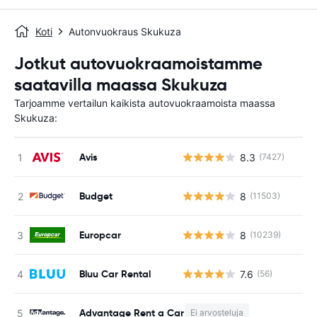
Koti
Autonvuokraus Skukuza
Jotkut autovuokraamoistamme
saatavilla maassa Skukuza
Tarjoamme vertailun kaikista autovuokraamoista maassa
Skukuza:
Avis
8.3
(7427)
Budget
8
(11503)
Europcar
8
(10239)
Bluu Car Rental
7.6
(56)
Advantage Rent a Car
Ei arvosteluja
E