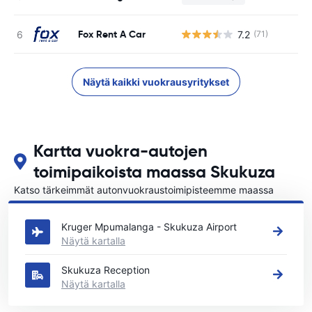
Fox Rent A Car
7.2
(71)
Ei
Näytä kaikki vuokrausyritykset
Kartta vuokra-autojen
toimipaikoista maassa Skukuza
Katso tärkeimmät autonvuokraustoimipisteemme maassa
Skukuza
Kruger Mpumalanga - Skukuza Airport
Näytä kartalla
Skukuza Reception
Näytä kartalla