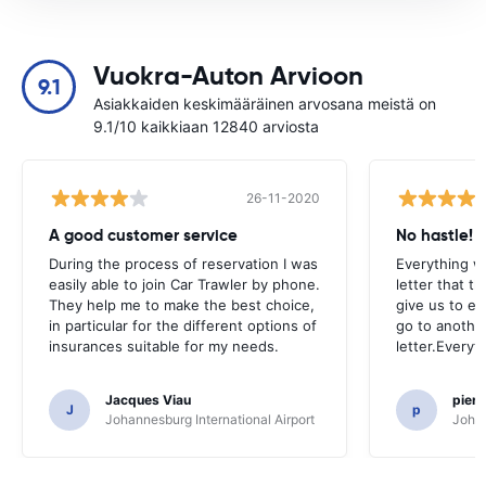
Vuokra-Auton Arvioon
9.1
Asiakkaiden keskimääräinen arvosana meistä on
9.1/10 kaikkiaan 12840 arviosta
26-11-2020
A good customer service
No hastle!
During the process of reservation I was
Everything w
easily able to join Car Trawler by phone.
letter that t
They help me to make the best choice,
give us to e
in particular for the different options of
go to another
insurances suitable for my needs.
letter.Everyt
Jacques Viau
pier
J
p
Johannesburg International Airport
Johan