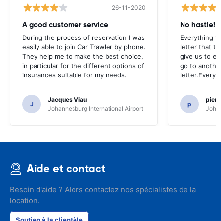
26-11-2020
A good customer service
No hastle!
During the process of reservation I was
Everything w
easily able to join Car Trawler by phone.
letter that t
They help me to make the best choice,
give us to e
in particular for the different options of
go to another
insurances suitable for my needs.
letter.Everyt
Jacques Viau
pier
J
p
Johannesburg International Airport
Johan
Aide et contact
Besoin d'aide ? Alors contactez nos spécialistes de la
location.
Soutien à la clientèle