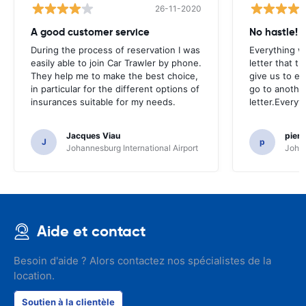
26-11-2020
A good customer service
No hastle!
During the process of reservation I was
Everything w
easily able to join Car Trawler by phone.
letter that t
They help me to make the best choice,
give us to e
in particular for the different options of
go to another
insurances suitable for my needs.
letter.Everyt
Jacques Viau
pier
J
p
Johannesburg International Airport
Johan
Aide et contact
Besoin d'aide ? Alors contactez nos spécialistes de la
location.
Soutien à la clientèle