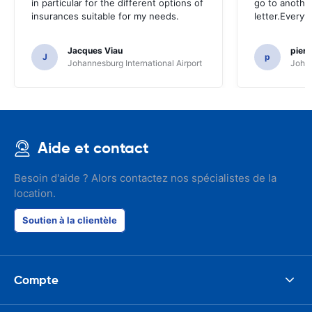
in particular for the different options of
go to another
insurances suitable for my needs.
letter.Everyt
Jacques Viau
pier
J
p
Johannesburg International Airport
Johan
Aide et contact
Besoin d'aide ? Alors contactez nos spécialistes de la
location.
Soutien à la clientèle
Compte