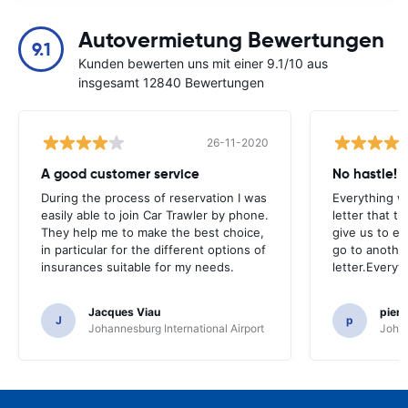
Autovermietung Bewertungen
9.1
Kunden bewerten uns mit einer 9.1/10 aus
insgesamt 12840 Bewertungen
26-11-2020
A good customer service
No hastle!
During the process of reservation I was
Everything w
easily able to join Car Trawler by phone.
letter that t
They help me to make the best choice,
give us to e
in particular for the different options of
go to another
insurances suitable for my needs.
letter.Everyt
Jacques Viau
pier
J
p
Johannesburg International Airport
Johan