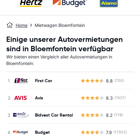
Home
Mietwagen Bloemfontein
Einige unserer Autovermietungen
sind in Bloemfontein verfügbar
Wir bieten einen Vergleich aller Autovermietungen in
Bloemfontein:
First Car
8.8
(700)
Avis
8.3
(7427)
Bidvest Car Rental
8.2
(178)
Ke
Budget
7.9
(11503)