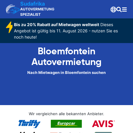
Sudafrika
AUTOVERMIETUNG
SPEZIALIST
Bis zu 20% Rabatt auf Mietwagen weltweit
Dieses
Angebot ist gültig bis 11. August 2026 - nutzen Sie es
noch heute!
Bloemfontein
Autovermietung
Nach Mietwagen in Bloemfontein suchen
Wir vergleichen alle bekannten Anbieter.