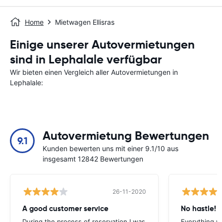
Home
Mietwagen Ellisras
Einige unserer Autovermietungen
sind in Lephalale verfügbar
Wir bieten einen Vergleich aller Autovermietungen in
Lephalale:
Autovermietung Bewertungen
9.1
Kunden bewerten uns mit einer 9.1/10 aus
insgesamt 12842 Bewertungen
26-11-2020
A good customer service
No hastle!
During the process of reservation I was
Everything w