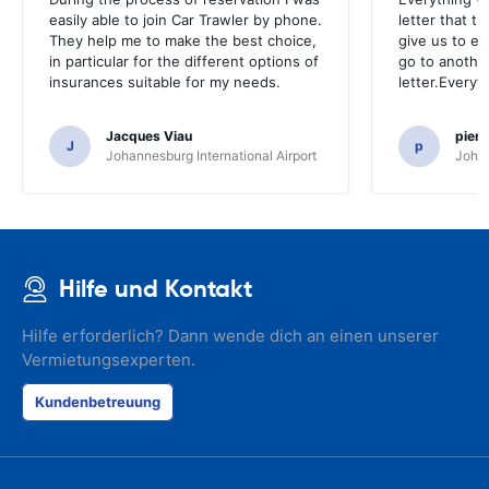
easily able to join Car Trawler by phone.
letter that t
They help me to make the best choice,
give us to e
in particular for the different options of
go to another
insurances suitable for my needs.
letter.Everyt
Jacques Viau
pier
J
p
Johannesburg International Airport
Johan
Hilfe und Kontakt
Hilfe erforderlich? Dann wende dich an einen unserer
Vermietungsexperten.
Kundenbetreuung