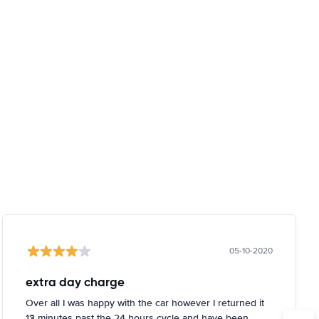
05-10-2020
extra day charge
Over all I was happy with the car however I returned it
13 minutes past the 24 hours cycle and have been