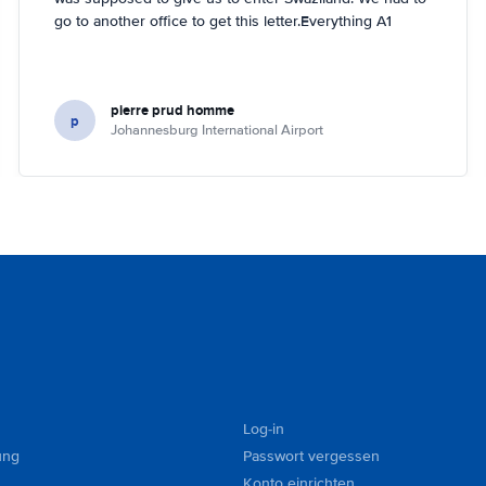
go to another office to get this letter.Everything A1
pierre prud homme
p
Johannesburg International Airport
Log-in
ung
Passwort vergessen
Konto einrichten