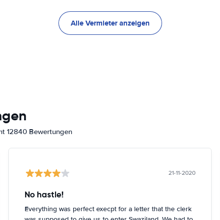
Alle Vermieter anzeigen
ngen
amt 12840 Bewertungen
21-11-2020
No hastle!
Everything was perfect execpt for a letter that the clerk
was supposed to give us to enter Swaziland. We had to