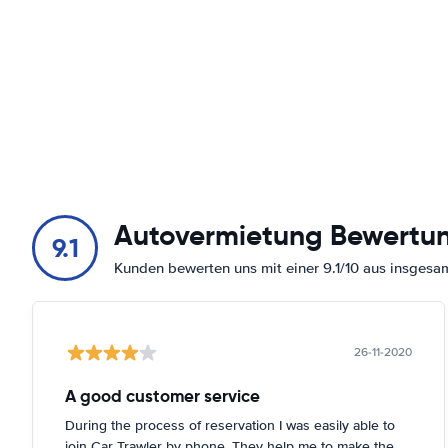
Autovermietung Bewertu
9.1
Kunden bewerten uns mit einer 9.1/10 aus insges
26-11-2020
A good customer service
During the process of reservation I was easily able to
join Car Trawler by phone. They help me to make the