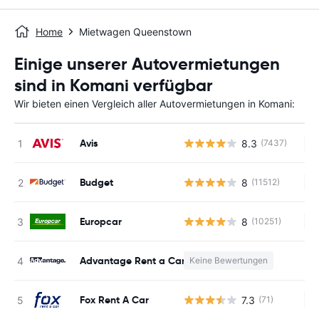
Home
Mietwagen Queenstown
Einige unserer Autovermietungen
sind in Komani verfügbar
Wir bieten einen Vergleich aller Autovermietungen in Komani:
Avis
8.3
(7437)
Ke
Budget
8
(11512)
Ke
Europcar
8
(10251)
Ke
Advantage Rent a Car
Keine Bewertungen
K
Fox Rent A Car
7.3
(71)
Ke