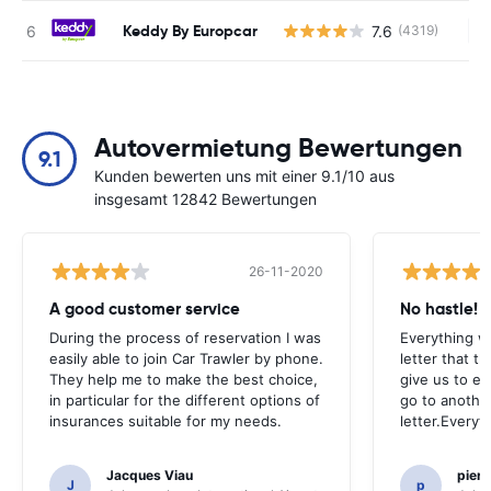
Keddy By Europcar
7.6
(4319)
Ke
Autovermietung Bewertungen
9.1
Kunden bewerten uns mit einer 9.1/10 aus
insgesamt 12842 Bewertungen
26-11-2020
A good customer service
No hastle!
During the process of reservation I was
Everything w
easily able to join Car Trawler by phone.
letter that t
They help me to make the best choice,
give us to e
in particular for the different options of
go to another
insurances suitable for my needs.
letter.Everyt
Jacques Viau
pier
J
p