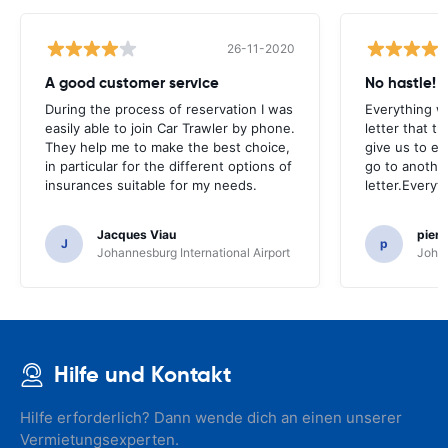
26-11-2020
A good customer service
No hastle!
During the process of reservation I was
Everything w
easily able to join Car Trawler by phone.
letter that t
They help me to make the best choice,
give us to e
in particular for the different options of
go to another
insurances suitable for my needs.
letter.Everyt
Jacques Viau
pier
J
p
Johannesburg International Airport
Johan
Hilfe und Kontakt
Hilfe erforderlich? Dann wende dich an einen unserer
Vermietungsexperten.