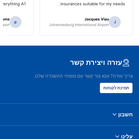
.Everything A1
insurances suitable for my needs.
homme
Jacques Viau
p
J
irport
Johannesburg International Airport
עזרה ויצירת קשר
צריך עזרה? אנא צור קשר עם מומחי ההשכרה שלנו.
תמיכת לקוחות
חשבון
עלינו