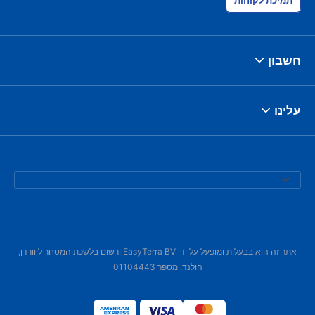
תמיכת לקוחות
חשבון
עלינו
אתר זה הוא בבעלות ומופעל על ידי EasyTerra BV ורשום בלשכת המסחר ליוורדן,
הולנד, מספר 01104443