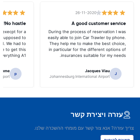
26-11-2020
No hastle!
A good customer service
 execpt for a
During the process of reservation I was
as supposed to
easily able to join Car Trawler by phone.
nd. We had to
They help me to make the best choice,
ce to get this
in particular for the different options of
.Everything A1
insurances suitable for my needs.
homme
Jacques Viau
p
J
irport
Johannesburg International Airport
עזרה ויצירת קשר
צריך עזרה? אנא צור קשר עם מומחי ההשכרה שלנו.