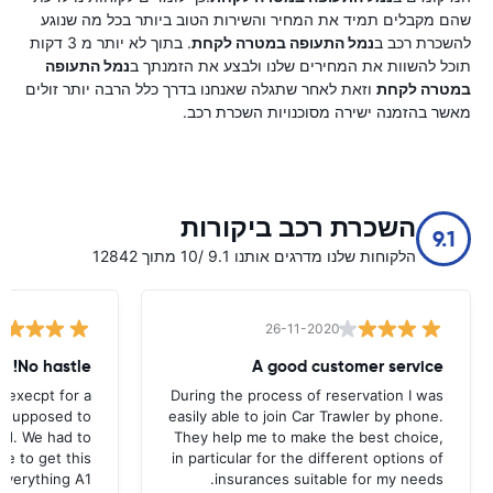
שהם מקבלים תמיד את המחיר והשירות הטוב ביותר בכל מה שנוגע
להשכרת רכב ב
נמל התעופה במטרה לקחת
. בתוך לא יותר מ 3 דקות
תוכל להשוות את המחירים שלנו ולבצע את הזמנתך ב
נמל התעופה
במטרה לקחת
וזאת לאחר שתגלה שאנחנו בדרך כלל הרבה יותר זולים
מאשר בהזמנה ישירה מסוכנויות השכרת רכב.
השכרת רכב ביקורות
9.1
הלקוחות שלנו מדרגים אותנו 9.1 /10 מתוך 12842
26-11-2020
No hastle!
A good customer service
 execpt for a
During the process of reservation I was
as supposed to
easily able to join Car Trawler by phone.
nd. We had to
They help me to make the best choice,
ce to get this
in particular for the different options of
.Everything A1
insurances suitable for my needs.