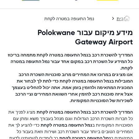
בַּיִת
נמל התעופה במטרה לקחת
מידע מיקום עבור Polokwane
Gateway Airport
המדריך להשכרת רכב ב
נמל התעופה במטרה לקחת
מתמחה בריכוז
כל המידע על השכרת רכב במקום אחד עבור
נמל התעופה במטרה
לקחת
.
אנו מציגים במרוכז את המחירים מרוב סוכנויות השכרת הרכב
המובילות ב
נמל התעופה במטרה לקחת
כדי לתת לך לבחור את
המכונית המתאימה ולהזמין בזמן אמת. אתה יכול להחליט בעצמך
אצל איזה סוכנות רכב להזמין אחרי השוואת המחירים וציי הרכב
לשכירות של הסוכנויות המקומיות.
המדריך להשכרת רכב ב
נמל התעופה במטרה לקחת
מציג לפניך את
כל חברות השכרת הרכב הגדולות ווגם מנהל בעבורך משא ומתן עם
הסוכנויות המקומיות ב
נמל התעופה במטרה לקחת
כדי להציע לך את
המחירים הטובים ביותר עבור השכרת רכב ושירות וזאת בעבור כל
המיקומים ב
נמל התעופה במטרה לקחת
.כך לומדים לקוחותינו לדעת