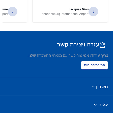
homme
Jacques Viau
p
J
irport
Johannesburg International Airport
עזרה ויצירת קשר
צריך עזרה? אנא צור קשר עם מומחי ההשכרה שלנו.
תמיכת לקוחות
חשבון
עלינו