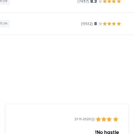
8.3
(7437)
אין ת
8
(11512)
אין ת
21-11-2020
No hastle!