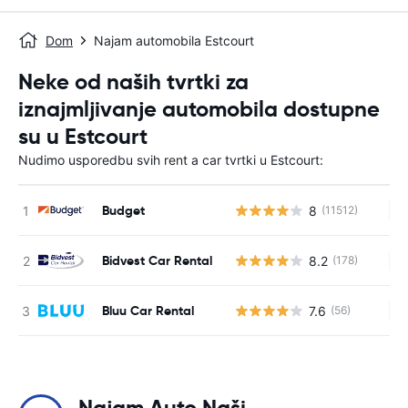
Dom
Najam automobila Estcourt
Neke od naših tvrtki za
iznajmljivanje automobila dostupne
su u Estcourt
Nudimo usporedbu svih rent a car tvrtki u Estcourt:
Budget
8
(11512)
Ne
Bidvest Car Rental
8.2
(178)
Ne
Bluu Car Rental
7.6
(56)
Ne