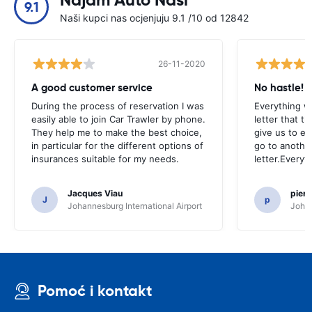
Najam Auto Naši
9.1
Naši kupci nas ocjenjuju 9.1 /10 od 12842
26-11-2020
A good customer service
No hastle!
During the process of reservation I was
Everything w
easily able to join Car Trawler by phone.
letter that t
They help me to make the best choice,
give us to e
in particular for the different options of
go to another
insurances suitable for my needs.
letter.Everyt
Jacques Viau
pier
J
p
Johannesburg International Airport
Johan
Pomoć i kontakt