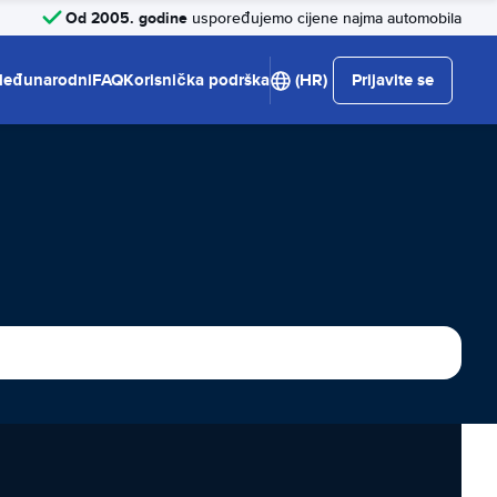
Od 2005. godine
uspoređujemo cijene najma automobila
eđunarodni
FAQ
Korisnička podrška
(HR)
Prijavite se