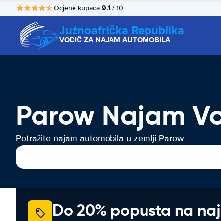
9.1
Ocjene kupaca
/ 10
Južnoafrička Republika
VODIČ ZA NAJAM AUTOMOBILA
Parow Najam Vo
Potražite najam automobila u zemlji Parow
Do 20% popusta na na