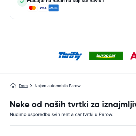
Plaćajte na način na koji ste navikli
Dom
Najam automobila Parow
Neke od naših tvrtki za iznajml
Nudimo usporedbu svih rent a car tvrtki u Parow: