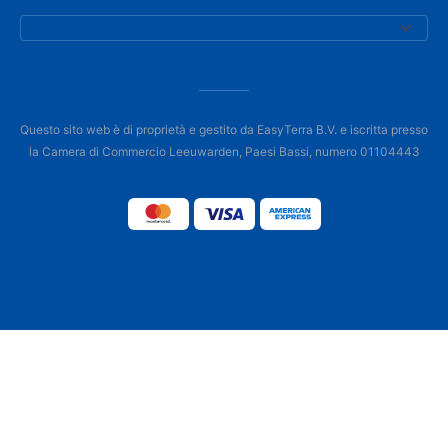
Questo sito web è di proprietà e gestito da EasyTerra B.V. e iscritta presso
la Camera di Commercio Leeuwarden, Paesi Bassi, numero 01104443