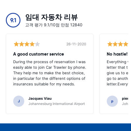
임대 자동차 리뷰
9.1
고객 평가 9.1/10점 만점 12840
26-11-2020
A good customer service
No hastle!
During the process of reservation I was
Everything w
easily able to join Car Trawler by phone.
letter that t
They help me to make the best choice,
give us to e
in particular for the different options of
go to another
insurances suitable for my needs.
letter.Everyt
Jacques Viau
pier
J
p
Johannesburg International Airport
Johan