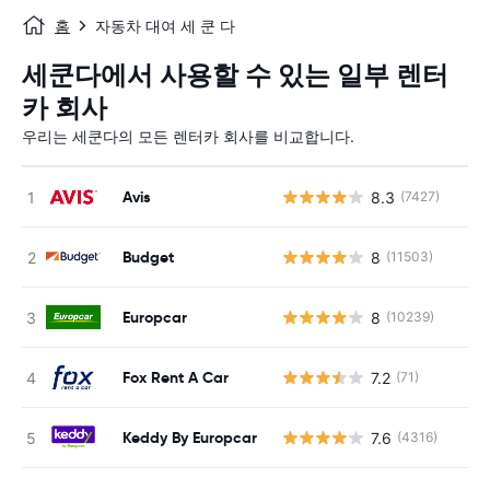
홈
자동차 대여 세 쿤 다
세쿤다에서 사용할 수 있는 일부 렌터
카 회사
우리는 세쿤다의 모든 렌터카 회사를 비교합니다.
Avis
8.3
(7427)
사
Budget
8
(11503)
사
Europcar
8
(10239)
사
Fox Rent A Car
7.2
(71)
사
Keddy By Europcar
7.6
(4316)
사