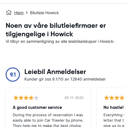
Hjem
Bilutleie Howick
Noen av våre bilutleiefirmaer er
tilgjengelige i Howick
Vi tilbyr en sammenligning av alle leiebilselskaper i Howick:
Leiebil Anmeldelser
9.1
Kunder gir oss 9.1/10 av 12840 anmeldelser
26-11-2020
A good customer service
No hastle!
During the process of reservation I was
Everything w
easily able to join Car Trawler by phone.
letter that t
They help me to make the best choice,
give us to e