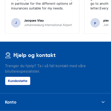
in particular for the different options of
go to another
insurances suitable for my needs.
letter.Everyt
Jacques Viau
pier
J
p
Johannesburg International Airport
Johan
Hjelp og kontakt
Trenger du hjelp? Ta i så fall kontakt med våre
bilutleiespesialister.
Kundestøtte
Konto