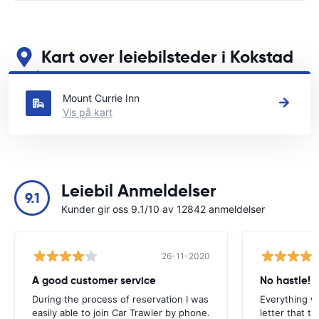
Kart over leiebilsteder i Kokstad
Se våre viktigste bilutleiesteder i Kokstad
Mount Currie Inn
Vis på kart
Leiebil Anmeldelser
9.1
Kunder gir oss 9.1/10 av 12842 anmeldelser
26-11-2020
A good customer service
No hastle!
During the process of reservation I was
Everything w
easily able to join Car Trawler by phone.
letter that t