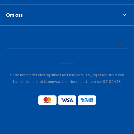
Om oss
Dette nettstedet eies og drives av EasyTerra B.V., og er registrert ved
handelskammeret i Leeuwarden , Nederland, nummer 01104443