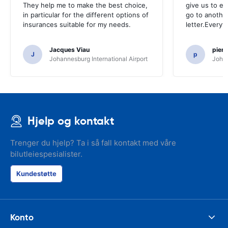
They help me to make the best choice,
give us to e
in particular for the different options of
go to another
insurances suitable for my needs.
letter.Everyt
Jacques Viau
pier
J
p
Johannesburg International Airport
Johan
Hjelp og kontakt
Trenger du hjelp? Ta i så fall kontakt med våre
bilutleiespesialister.
Kundestøtte
Konto