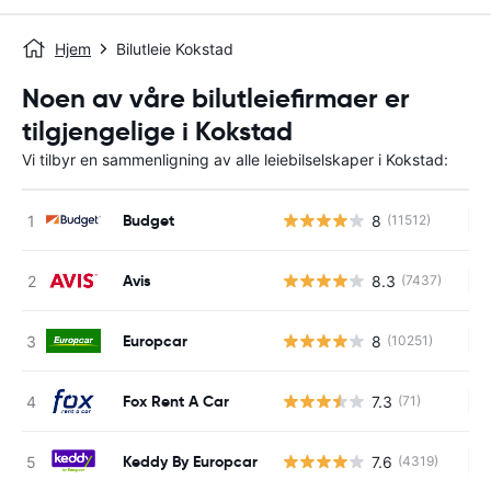
Hjem
Bilutleie Kokstad
Noen av våre bilutleiefirmaer er
tilgjengelige i Kokstad
Vi tilbyr en sammenligning av alle leiebilselskaper i Kokstad:
Budget
8
(11512)
In
Avis
8.3
(7437)
In
Europcar
8
(10251)
In
Fox Rent A Car
7.3
(71)
In
Keddy By Europcar
7.6
(4319)
In