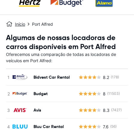
Início
Port Alfred
Algumas de nossas locadoras de
carros disponíveis em Port Alfred
Oferecemos uma comparação de todas as locadoras de
veículos em Port Alfred:
Bidvest Car Rental
8.2
(178)
N
Budget
8
(11503)
N
Avis
8.3
(7427)
N
Bluu Car Rental
7.6
(56)
N