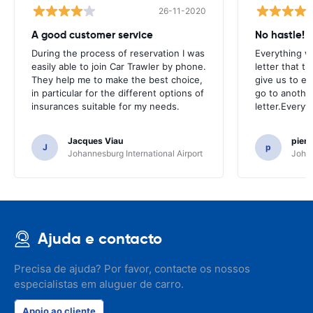
26-11-2020
A good customer service
No hastle!
During the process of reservation I was
Everything w
easily able to join Car Trawler by phone.
letter that t
They help me to make the best choice,
give us to e
in particular for the different options of
go to another
insurances suitable for my needs.
letter.Everyt
Jacques Viau
pier
J
p
Johannesburg International Airport
Johan
Ajuda e contacto
Precisa de ajuda? Por favor, contacte os nossos
especialistas em aluguer de carro.
Apoio ao cliente