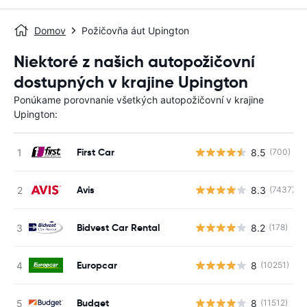
Domov
Požičovňa áut Upington
Niektoré z našich autopožičovní
dostupných v krajine Upington
Ponúkame porovnanie všetkých autopožičovní v krajine
Upington:
First Car
8.5
(700)
Avis
8.3
(7437)
Bidvest Car Rental
8.2
(178)
Europcar
8
(10251)
Budget
8
(11512)