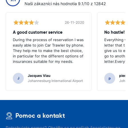
Naši zákazníci nás hodnotia 9.1/10 z 12842
26-11-2020
A good customer service
No hastle!
During the process of reservation I was
Everything w
easily able to join Car Trawler by phone.
letter that t
They help me to make the best choice,
give us to e
in particular for the different options of
go to another
insurances suitable for my needs.
letter.Everyt
Jacques Viau
pier
J
p
Johannesburg International Airport
Johan
Pomoc a kontakt
Potrebujete pomoc? Obráťte sa na našich špecialistov na