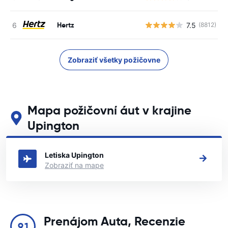
Hertz
7.5
(8812)
Zobraziť všetky požičovne
Mapa požičovní áut v krajine
Upington
Pozrite si naše hlavné požičovne áut v krajine Upington
Letiska Upington
Zobraziť na mape
Prenájom Auta, Recenzie
9.1