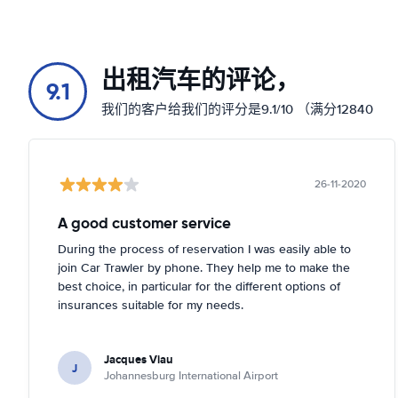
出租汽车的评论，
9.1
我们的客户给我们的评分是9.1/10 （满分12840
26-11-2020
A good customer service
During the process of reservation I was easily able to
join Car Trawler by phone. They help me to make the
best choice, in particular for the different options of
insurances suitable for my needs.
Jacques Viau
J
Johannesburg International Airport