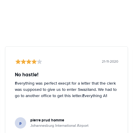
21-11-2020
No hastle!
Everything was perfect execpt for a letter that the clerk
was supposed to give us to enter Swaziland. We had to
go to another office to get this letter.Everything A1
pierre prud homme
p
Johannesburg International Airport