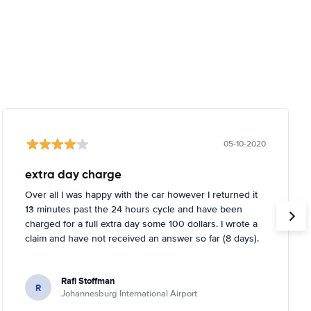
05-10-2020
extra day charge
Over all I was happy with the car however I returned it
13 minutes past the 24 hours cycle and have been
charged for a full extra day some 100 dollars. I wrote a
claim and have not received an answer so far (8 days).
Rafi Stoffman
R
Johannesburg International Airport