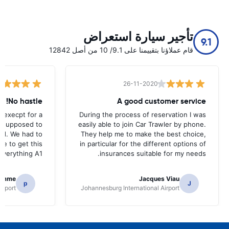
تأجير سيارة استعراض
9.1
قام عملاؤنا بتقييمنا على 9.1/ 10 من أصل 12842
26-11-2020
No hastle!
A good customer service
 execpt for a
During the process of reservation I was
as supposed to
easily able to join Car Trawler by phone.
nd. We had to
They help me to make the best choice,
ce to get this
in particular for the different options of
.Everything A1
insurances suitable for my needs.
homme
Jacques Viau
p
J
irport
Johannesburg International Airport