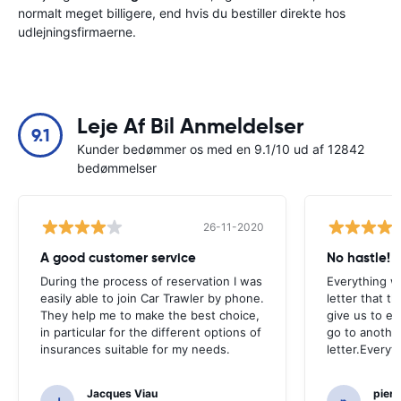
normalt meget billigere, end hvis du bestiller direkte hos
udlejningsfirmaerne.
Leje Af Bil Anmeldelser
9.1
Kunder bedømmer os med en 9.1/10 ud af 12842
bedømmelser
26-11-2020
A good customer service
No hastle!
During the process of reservation I was
Everything w
easily able to join Car Trawler by phone.
letter that t
They help me to make the best choice,
give us to e
in particular for the different options of
go to another
insurances suitable for my needs.
letter.Everyt
Jacques Viau
pier