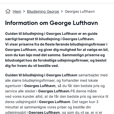
Hjem
Biludlejning George
Georges Lufthavn
Information om George Lufthavn
Guiden til biludlejning i
Georges Lufthavn
er en guide
særligt beregnet til biludlejning i
Georges Lufthavn
.
Vi viser priserne fra de fleste førende biludlejningsfirmaer i
Georges Lufthavn
, og giver dig mulighed for at vælge en bil,
som du kan leje med det samme. Sammenlign priserne og
biludvalget hos de forskellige udlejningsfirmaer, og beslut
dig for hvem du vil bestille ved.
Guiden til biludlejning i
Georges Lufthavn
samarbejder med
alle større biludlejningsfirmaer, og forhandler med lokale
agenturer i
Georges Lufthavn
, så du får den bedste pris og
service alle steder i
Georges Lufthavn
.På denne måde
ved vores kunder altid, at de får den bedste pris og service til
deres udlejningsbil i
Georges Lufthavn
. Det tager kun 3
minutter at sammenligne vores priser og bestille din
udlejningsbil i
Georges Lufthavn
, og som du vil se, er vi er