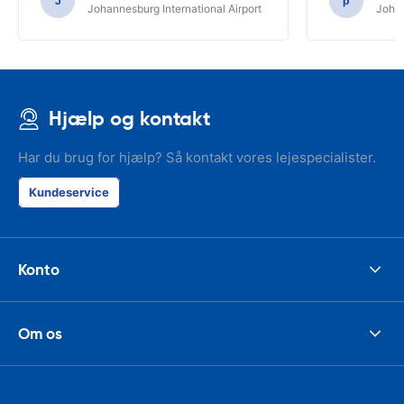
J
p
Johannesburg International Airport
Johan
Hjælp og kontakt
Har du brug for hjælp? Så kontakt vores lejespecialister.
Kundeservice
Konto
Om os