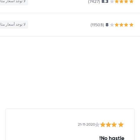
8.3
(7427)
لا توجد أسعار متا
8
(11503)
لا توجد أسعار متا
21-11-2020
No hastle!