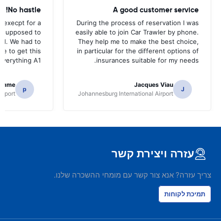
No hastle!
A good customer service
 execpt for a
During the process of reservation I was
as supposed to
easily able to join Car Trawler by phone.
nd. We had to
They help me to make the best choice,
ce to get this
in particular for the different options of
.Everything A1
insurances suitable for my needs.
homme
Jacques Viau
p
J
irport
Johannesburg International Airport
עזרה ויצירת קשר
צריך עזרה? אנא צור קשר עם מומחי ההשכרה שלנו.
תמיכת לקוחות